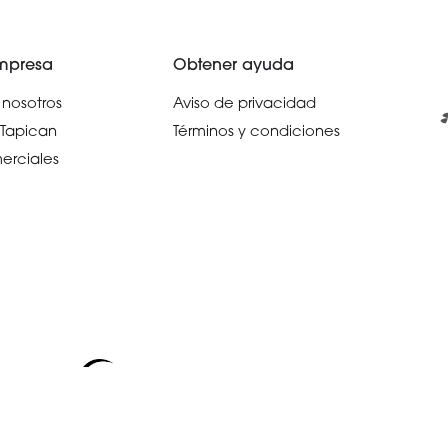
mpresa
Obtener ayuda
nosotros
Aviso de privacidad
 Tapican
Términos y condiciones
erciales
Copyright © 2026 Grupo Selektun.
Fabricando innovación en México.