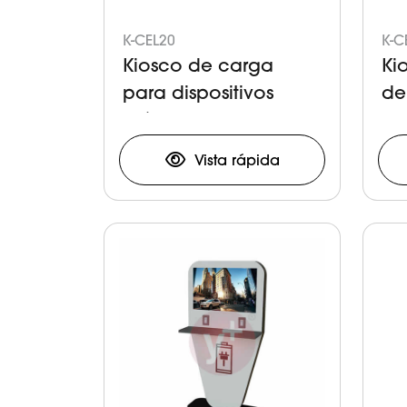
K-CEL20
K-C
Kiosco de carga
Ki
para dispositivos
de
móviles en exterior
Ta
Vista rápida