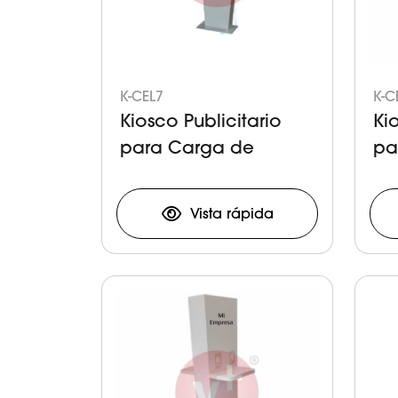
K-CEL7
K-C
Kiosco Publicitario
Ki
para Carga de
pa
Celulares y Tabletas
Ce
Vista rápida