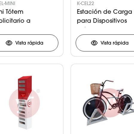
EL-MINI
K-CEL22
ni Tótem
Estación de Carga
licitario a
para Dispositivos
ritorio
Móviles
Vista rápida
Vista rápida