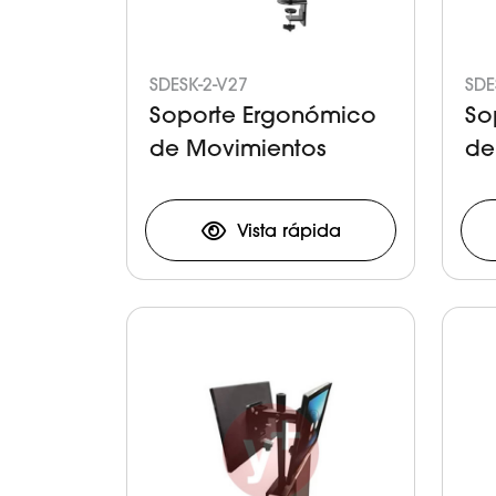
SDESK-2-V27
SDE
Soporte Ergonómico
So
de Movimientos
de
Independientes para
In
Doble Monitor
Do
Vista rápida