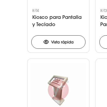
K-T4
K-T3
Kiosco para Pantalla
Ki
y Teclado
Pa
Vista rápida