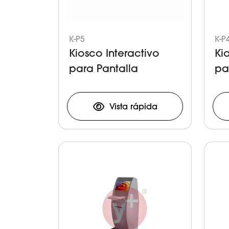
K-P5
K-P
Kiosco Interactivo
Ki
para Pantalla
pa
Vista rápida