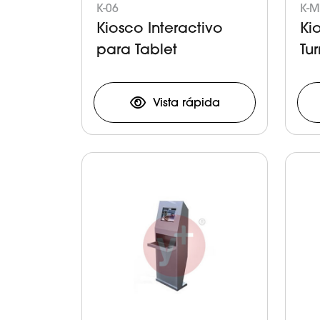
K-06
K-M
Kiosco Interactivo
Ki
para Tablet
Tu
Tic
Vista rápida