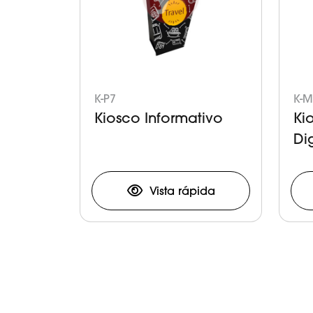
K-P7
K-M
Kiosco Informativo
Ki
Dig
Vista rápida