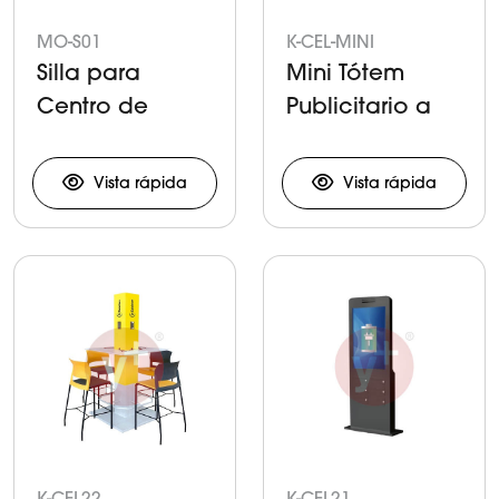
MO-S01
K-CEL-MINI
Silla para
Mini Tótem
Centro de
Publicitario a
Carga en
Escritorio
Acero
Vista rápida
Vista rápida
Inoxidable
K-CEL22
K-CEL21