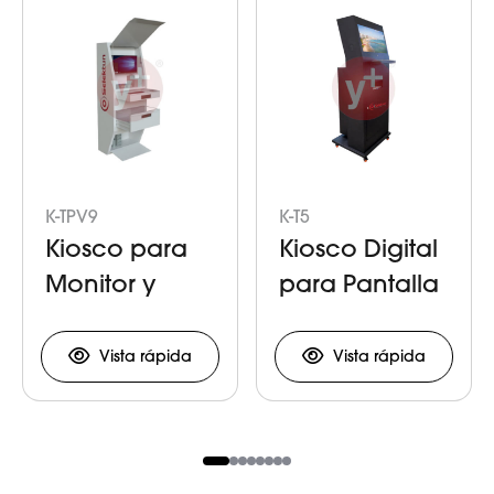
K-TPV9
K-T5
Kiosco para
Kiosco Digital
Monitor y
para Pantalla
Terminal
y Teclado
Punto de
Vista rápida
Vista rápida
Venta para
Gasolineria
Item
1
of