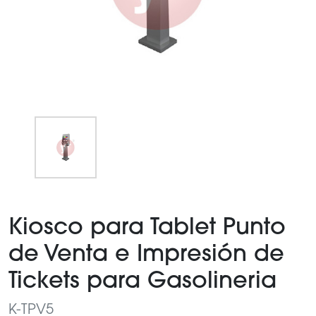
Item
1
Kiosco para Tablet Punto
of
1
de Venta e Impresión de
Tickets para Gasolineria
K-TPV5