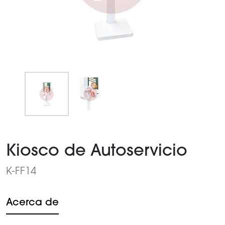
Item
1
Kiosco de Autoservicio
of
2
K-FF14
Acerca de