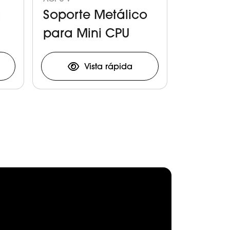
V
a
Soporte Metálico
para Mini CPU
Vista rápida