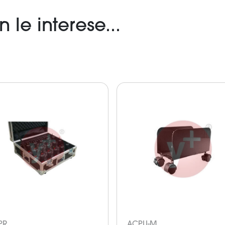
le interese...
PR
ACPU-M