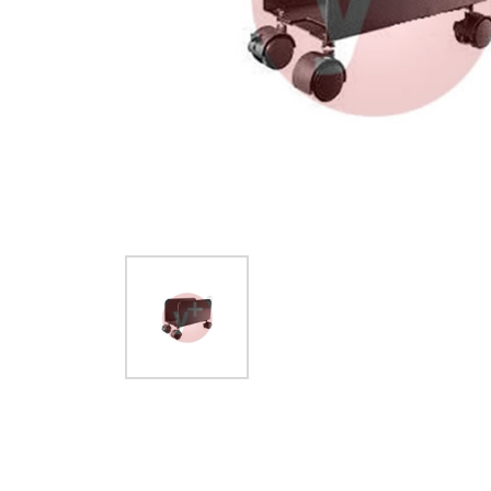
Item
1
of
1