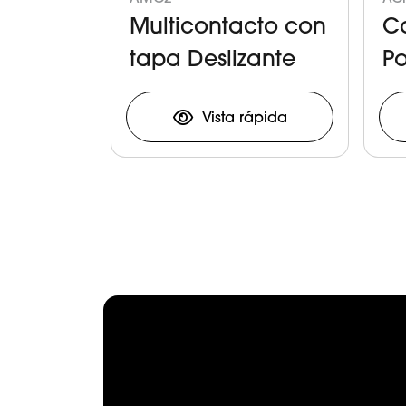
Multicontacto con
C
tapa Deslizante
Po
C
Vista rápida
Item
1
of
8