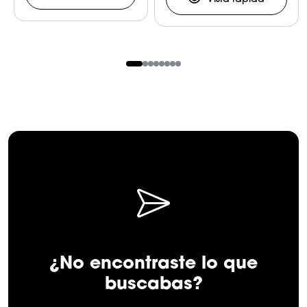
para Doble
Monitor
Item
1
of
8
¿No encontraste lo que
buscabas?