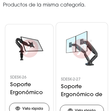
Productos de la misma categoría.
SDESK-26
SDESK-2-27
Soporte
Soporte
Ergonómico
Ergonómico de
para Monitor
Movimientos
Vista rápida
Independientes
Vista rápida