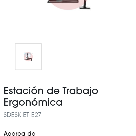
Item
1
Estación de Trabajo
of
1
Ergonómica
SDESK-ET-E27
Acerca de