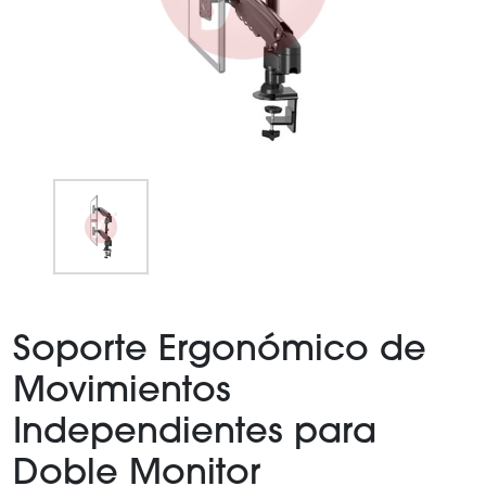
Item
1
Soporte Ergonómico de
of
1
Movimientos
Independientes para
Doble Monitor