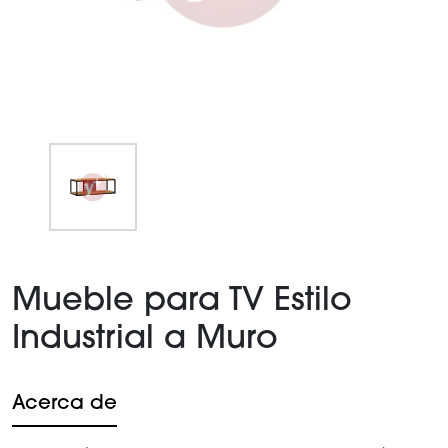
Item
1
Mueble para TV Estilo
of
1
Industrial a Muro
Acerca de