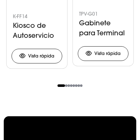
TPV-G01
K-FF14
Gabinete
Kiosco de
para Terminal
Autoservicio
Bancaria
Vista rápida
Vista rápida
Item
1
of
8