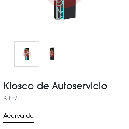
Item
1
Kiosco de Autoservicio
of
2
K-FF7
Acerca de