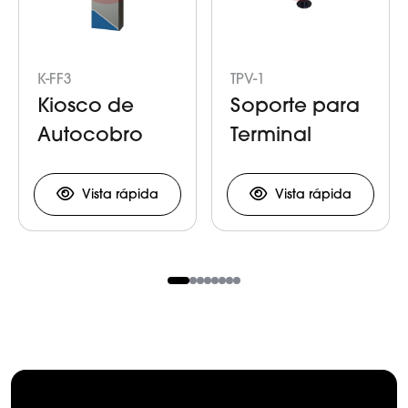
K-FF3
TPV-1
Kiosco de
Soporte para
Autocobro
Terminal
Punto de
Venta
Vista rápida
Vista rápida
Item
1
of
8