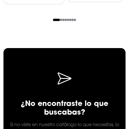
para Doble
Monitor
Item
1
of
8
¿No encontraste lo que
buscabas?
Si no viste en nuestro catálogo lo que necesitas, lo