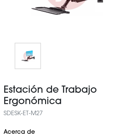
Item
1
Estación de Trabajo
of
1
Ergonómica
SDESK-ET-M27
Acerca de