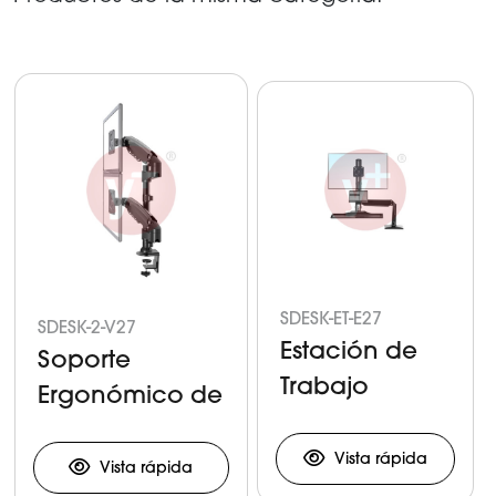
SDESK-ET-E27
SDESK-2-V27
Estación de
Soporte
Trabajo
Ergonómico de
Ergonómica
Movimientos
Vista rápida
Independientes
Vista rápida