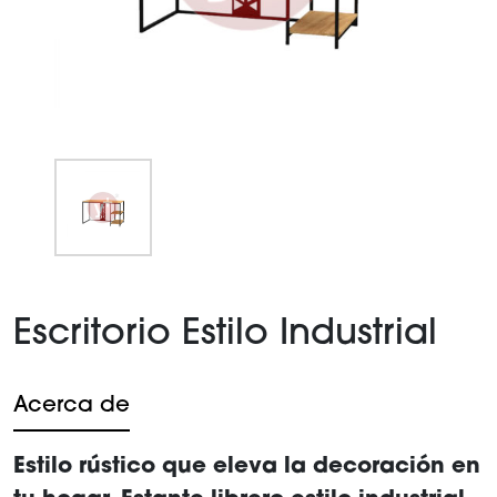
Item
1
Escritorio Estilo Industrial
of
1
Acerca de
Estilo rústico que eleva la decoración en