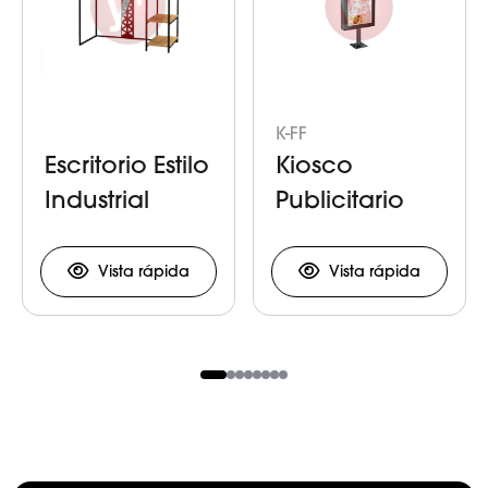
K-FF
Escritorio Estilo
Kiosco
Industrial
Publicitario
para Comida
Rápida
Vista rápida
Vista rápida
Item
1
of
8