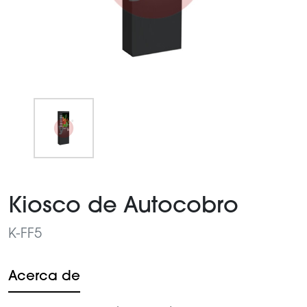
Item
1
Kiosco de Autocobro
of
1
K-FF5
Acerca de