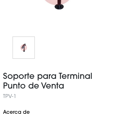
Item
1
Soporte para Terminal
of
1
Punto de Venta
TPV-1
Acerca de