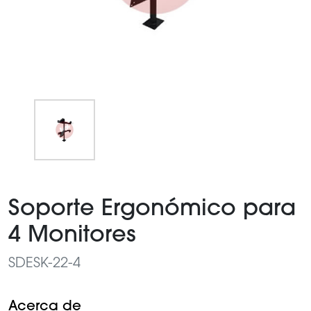
Item
1
Soporte Ergonómico para
of
1
4 Monitores
SDESK-22-4
Acerca de