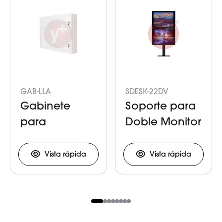
GAB-LLA
SDESK-22DV
Gabinete
Soporte para
para
Doble Monitor
Resguardo de
en Vertical
Llaves
Vista rápida
Vista rápida
Item
1
of
8